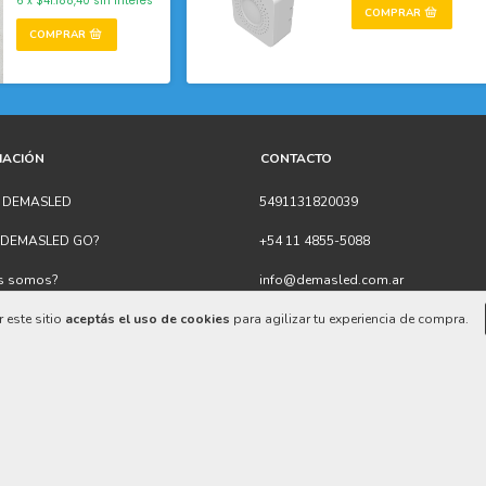
6
x
$41.188,40
sin interés
MACIÓN
CONTACTO
s DEMASLED
5491131820039
s DEMASLED GO?
+54 11 4855-5088
es somos?
info@demasled.com.ar
 este sitio
aceptás el uso de cookies
para agilizar tu experiencia de compra.
 de Garantía
Av. Juan B. Justo 2075, CABA
 con nosotros