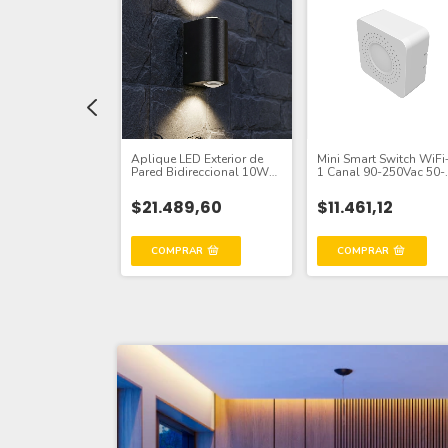
mergencia 3-50W
Aplique LED Exterior de
Mini Smart Switch WiF
n 246V
Pared Bidireccional 10W
1 Canal 90-250Vac 50-
IP65 Negro 10cm 220V
60Hz 10A max 2.4GHz
Blanco Neutro
8,24
$21.489,60
$11.461,12