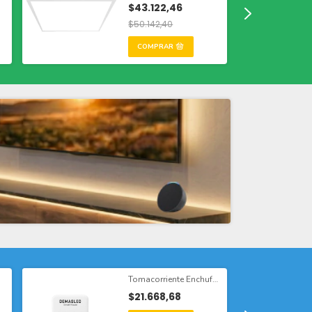
Embutir
$43.122,46
$50.142,40
Tomacorriente Enchufe
Smart WIFI Monitoreo
$21.668,68
de Consumo 10A,