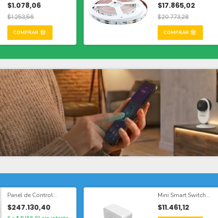
incluidas IP65
LED/m, 5m
$1.078,06
$17.865,02
$1.253,56
$20.773,28
Panel de Control
Mini Smart Switch
Smart WiFi
WiFi+RF 1 Canal 90-
$247.130,40
$11.461,12
250Vac 50-60Hz 10A
max 2.4GHz