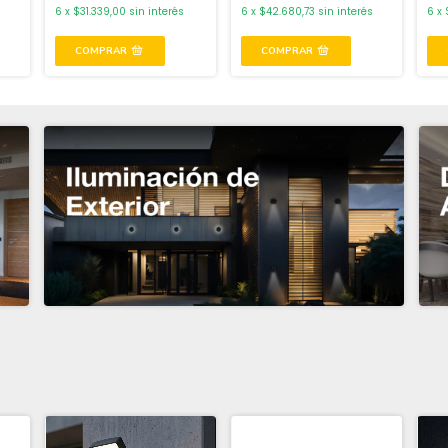
s
6
x
$31.339,00
sin interés
6
x
$42.680,73
sin interés
6
x