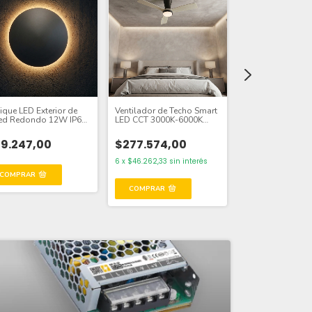
ique LED Exterior de
Ventilador de Techo Smart
Aplique MÓNACO
ed Redondo 12W IP65
LED CCT 3000K-6000K
Bidireccional par
ro 15cm 220V Blanco
Ø130cm Madera Clara
Lámparas Blanc
ido
22W IP65 con Control
9.247,00
$277.574,00
182x95x95mm
Remoto
$9.740,50
6
x
$46.262,33
sin interés