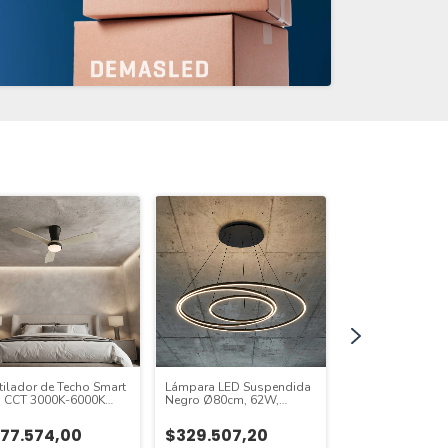
tilador de Techo Smart
Lámpara LED Suspendida
Lámpara LED Su
 CCT 3000K-6000K
Negro Ø80cm, 62W,
Negro 1180x45
0cm Madera Clara
Blanco Cálido 3000K,
Blanco Cálido 3
 IP65 con Control
3720lm
77.574,00
$329.507,20
2448lm
moto
$256.084,4