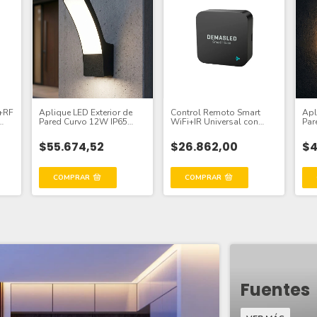
i+RF
Aplique LED Exterior de
Control Remoto Smart
Apl
Pared Curvo 12W IP65
WiFi+IR Universal con
Par
Negro 24×16cm 220V
Sensor TyH 5V 433MHz
Neg
Blanco Neutro
Cal
$55.674,52
$26.862,00
$4
Fuentes