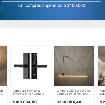
ida
Cerradura Biométrica
Lámpara LED Suspendida
Ven
8W
Smart WIFI con Cámara
Cobre 1180x45mm 40W
LED
0K
Blanco Cálido 3000K,
Ø13
2448lm
22W
$188.034,00
$256.084,40
$2
Re