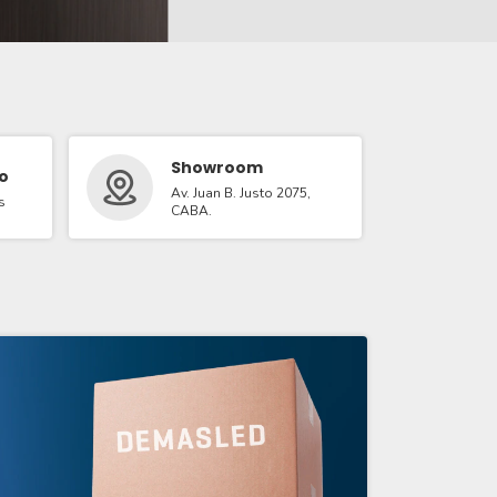
Showroom
o
Av. Juan B. Justo 2075,
s
CABA.