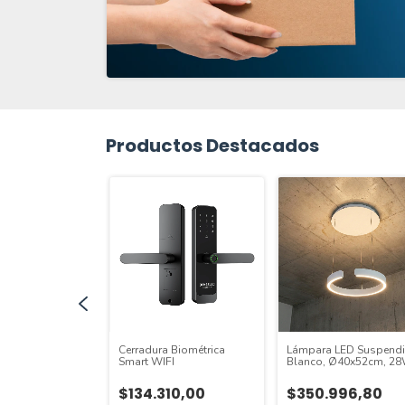
Productos Destacados
de Mesa LED
Cerradura Biométrica
Lámpara LED Suspend
a Negra 3W
Smart WIFI
Blanco, Ø40x52cm, 2
álido 3000K
CCT Variable 3000-650
le 1800mAh
83,36
$134.310,00
$350.996,80