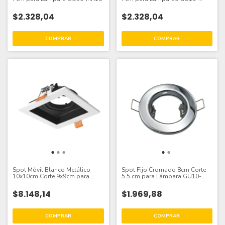
MR16
$2.328,04
$2.328,04
Spot Móvil Blanco Metálico
Spot Fijo Cromado 8cm Corte
10x10cm Corte 9x9cm para
5.5 cm para Lámpara GU10-
Lámpara GU10
MR16
$8.148,14
$1.969,88