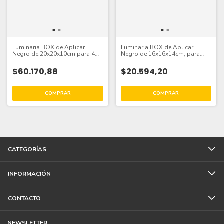
Luminaria BOX de Aplicar
Luminaria BOX de Aplicar
Negro de 20x20x10cm para 4
Negro de 16x16x14cm, para
Lámparas GU10
Lámpara AR111
$60.170,88
$20.594,20
CATEGORÍAS
INFORMACIÓN
CONTACTO
NEWSLETTER