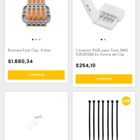
Bornera Fast Clip, 4 Vías
Conector RGB para Tiras SMD
5050/5060 En forma de Clip
$1.880,34
$254,10