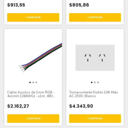
$913,55
$805,86
Cable 4 polos de 1mm RGB -
Tomacorriente Doble 10A Máx.
4x1mm (18AWG) - x1m, 48V
AC 250V, Blanco
Máx.
$2.162,27
$4.343,90