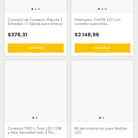
Conector de Conexión Rápida 2
Interruptor On/Off 12V con
Entradas / 1 Salida para exterior
conector para tiras
monocromáticas
$376,31
$2.148,96
Conector TIPO L Tiras LED COB
Kit de instalación para Varillas
y Alta densidad leds.2 Pin,
LED
10mm, IP20 10mm pcb