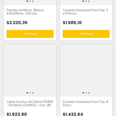
Precinto de Nylon, Blanco
Conector Empalme Fast Clip, 3
4.8x200mm. 100 uds.
a 9 Polos
$2.220,35
$1.585,10
Cable 5 polos de 0.6mm RGBW
Conector Empalme Fast Clip, 8
- 5x0.6mm (22AWG) - x1m, 48V
Polos
Máx.
$1.923,90
$1.432,64