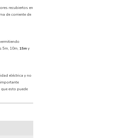
ores recubiertos en
oma de corriente de
 permitiendo
os 5m, 10m,
15m
y
dad eléctrica y no
 importante
a que esto puede