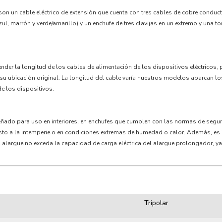
on un cable eléctrico de extensión que cuenta con tres cables de cobre conduct
ul, marrón y verde/amarillo) y un enchufe de tres clavijas en un extremo y una t
ender la longitud de los cables de alimentación de los dispositivos eléctricos,
 su ubicación original. La longitud del cable varía nuestros modelos abarcan l
de los dispositivos.
eñado para uso en interiores, en enchufes que cumplen con las normas de seguri
uesto a la intemperie o en condiciones extremas de humedad o calor. Además, es
l alargue no exceda la capacidad de carga eléctrica del alargue prolongador, y
Tripolar