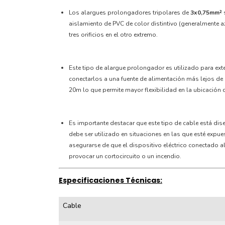
Los alargues prolongadores tripolares de
3x0,75mm²
s
aislamiento de PVC de color distintivo (generalmente az
tres orificios en el otro extremo.
Este tipo de alargue prolongador es utilizado para ext
conectarlos a una fuente de alimentación más lejos de
20m lo que permite mayor flexibilidad en la ubicación 
Es importante destacar que este tipo de cable está dis
debe ser utilizado en situaciones en las que esté exp
asegurarse de que el dispositivo eléctrico conectado a
provocar un cortocircuito o un incendio.
Especificaciones Técnicas:
Cable