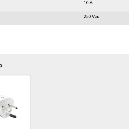
10
A
250
Vac
o