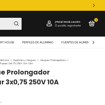
0
¡Hola!
Iniciá sesión
O podés registrarte
RT HOUSE
PERFILES DE ALUMINIO
FUENTES DE ALIMENTACIÓN
léctricos
>
Zapatillas y Alargues
>
Alargues Prolongadores
>
 Tripolar 3x0,75 250V 10A 15m
e Prolongador
ar 3x0,75 250V 10A
n1