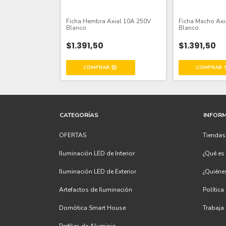
Ficha Hembra Axial 10A 250V
Ficha Macho Axi
Blanco
Blanco
$1.391,50
$1.391,50
CATEGORÍAS
INFOR
OFERTAS
Tienda
Iluminación LED de Interior
¿Qué e
Iluminación LED de Exterior
¿Quién
Artefactos de Iluminación
Política
Domótica Smart House
Trabaja