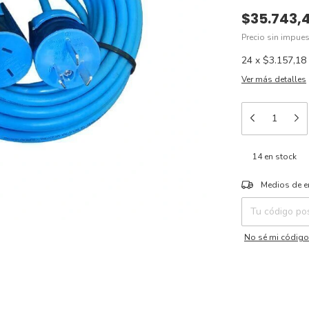
$35.743,
Precio sin impue
24
x
$3.157,18
Ver más detalles
14
en stock
Entregas para el 
Medios de e
No sé mi código