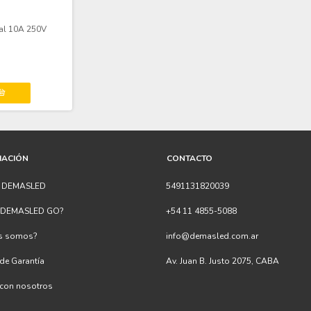
al 10A 250V
MACIÓN
CONTACTO
s DEMASLED
5491131820039
s DEMASLED GO?
+54 11 4855-5088
es somos?
info@demasled.com.ar
 de Garantía
Av. Juan B. Justo 2075, CABA
 con nosotros