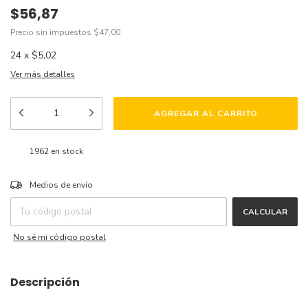
$56,87
Precio sin impuestos
$47,00
24
x
$5,02
Ver más detalles
1962
en stock
CAMBIAR CP
Entregas para el CP:
Medios de envío
CALCULAR
No sé mi código postal
Descripción