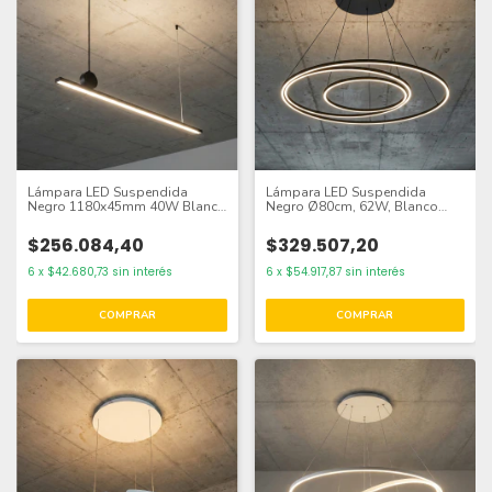
Lámpara LED Suspendida
Lámpara LED Suspendida
Negro 1180x45mm 40W Blanco
Negro Ø80cm, 62W, Blanco
Cálido 3000K, 2448lm
Cálido 3000K, 3720lm
$256.084,40
$329.507,20
6
x
$42.680,73
sin interés
6
x
$54.917,87
sin interés