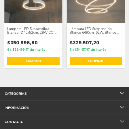
Lámpara LED Suspendida
Lámpara LED Suspendida
Blanco, Ø40x52cm, 28W CCT
Blanco Ø80cm, 62W, Blanco
Variable 3000-6500K
Cálido 3000K, 3720lm
$350.996,80
$329.507,20
6
x
$58.499,47
sin interés
6
x
$54.917,87
sin interés
CATEGORÍAS
INFORMACIÓN
CONTACTO