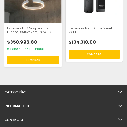
Lámpara LED Suspendida
Cerradura Biométrica Smart
Blanco, Ø40x52cm, 28W CCT
WIFI
Variable 3000-6500K
$350.996,80
$134.310,00
6
x
$58.499,47
sin interés
CATEGORÍAS
INFORMACIÓN
CONTACTO