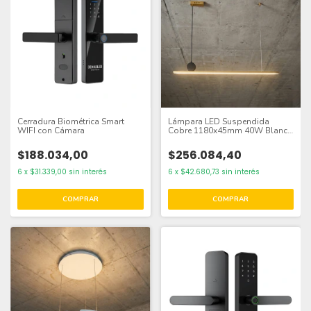
Cerradura Biométrica Smart
Lámpara LED Suspendida
WIFI con Cámara
Cobre 1180x45mm 40W Blanco
Cálido 3000K, 2448lm
$188.034,00
$256.084,40
6
x
$31.339,00
sin interés
6
x
$42.680,73
sin interés