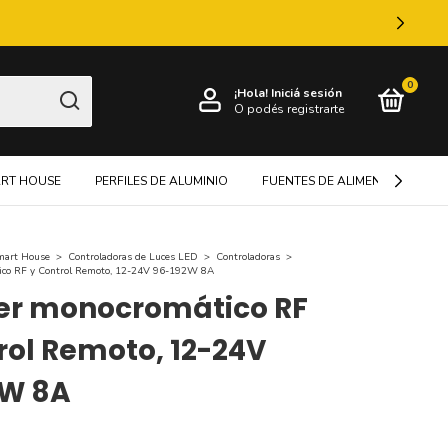
0
¡Hola!
Iniciá sesión
O podés registrarte
RT HOUSE
PERFILES DE ALUMINIO
FUENTES DE ALIMENTACIÓN
mart House
>
Controladoras de Luces LED
>
Controladoras
>
co RF y Control Remoto, 12-24V 96-192W 8A
r monocromático RF
rol Remoto, 12-24V
2W 8A