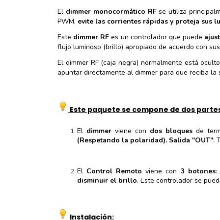
El
dimmer monocormático RF
se utiliza principa
PWM,
evite las corrientes rápidas y proteja sus 
Este
dimmer RF
es un controlador que puede
ajust
flujo luminoso (brillo) apropiado de acuerdo con s
El dimmer RF (caja negra) normalmente está ocult
apuntar directamente al dimmer para que reciba la 
Este paquete se compone de dos partes
El
dimmer
viene con
dos bloques
de term
(Respetando la polaridad). Salida "OUT"
:
El
Control Remoto
viene con
3 botones
disminuir el brillo
. Este controlador se pued
Instalación: