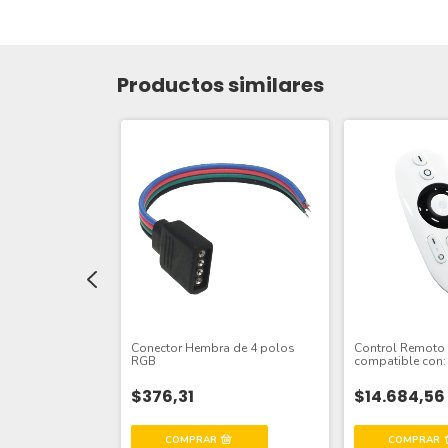
Productos similares
GB PWM, DC 12-
Conector Hembra de 4 polos
Control Remoto
12A
RGB
compatible con:
$376,31
$14.684,56