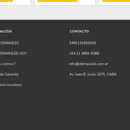
MACIÓN
CONTACTO
s DEMASLED
5491131820039
s DEMASLED GO?
+54 11 4855-5088
es somos?
info@demasled.com.ar
 de Garantía
Av. Juan B. Justo 2075, CABA
 con nosotros