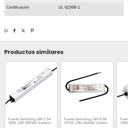
Certificación
UL 62368-1
Productos similares
Fuente Switching 24V 1.5A
Fuente Switching 24V 6.3A
Fuen
36W, 180-265VAC Exterior
151W, 180-264VAC Exterior
199W
IP67
IP67
IP67