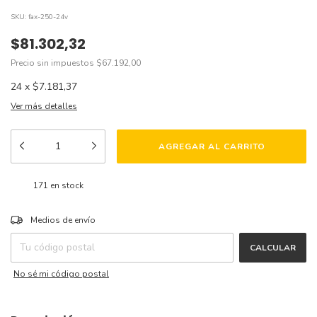
SKU:
fax-250-24v
$81.302,32
Precio sin impuestos
$67.192,00
24
x
$7.181,37
Ver más detalles
171
en stock
CAMBIAR CP
Entregas para el CP:
Medios de envío
CALCULAR
No sé mi código postal