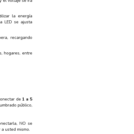
 el voltaje se irá
lizar la energía
ia LED se ajusta
era, recargando
s, hogares, entre
 conectar de
1 a 5
lumbrado público,
onectarla, NO se
y a usted mismo.