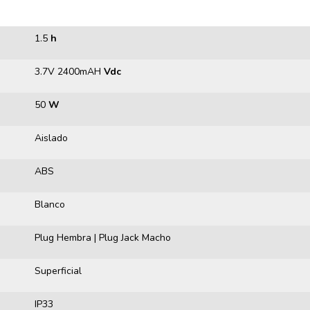
1.5
h
3.7V 2400mAH
Vdc
50
W
Aislado
ABS
Blanco
Plug Hembra | Plug Jack Macho
Superficial
IP33