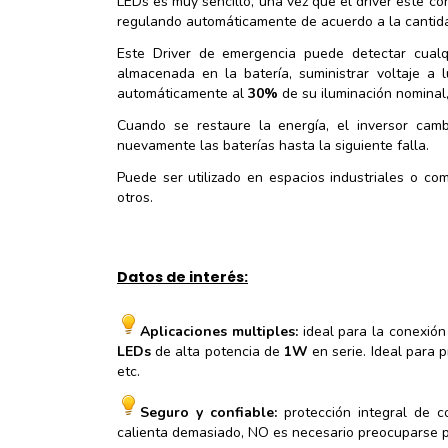
LEDs es muy sencillo, una vez que el driver esté con
regulando automáticamente de acuerdo a la cantid
Este Driver de emergencia puede detectar cualqu
almacenada en la batería, suministrar voltaje a 
automáticamente al
30%
de su iluminación nominal
Cuando se restaure la energía, el inversor ca
nuevamente las baterías hasta la siguiente falla.
Puede ser utilizado en espacios industriales o come
otros.
Datos de interés:
Aplicaciones multiples:
ideal para la conexión
LEDs
de alta potencia de
1W
en serie. Ideal para 
etc.
Seguro y confiable:
protección integral de c
calienta demasiado, NO es necesario preocuparse po