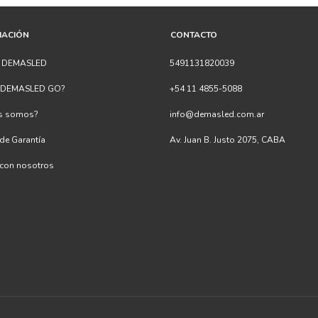
MACIÓN
CONTACTO
s DEMASLED
5491131820039
s DEMASLED GO?
+54 11 4855-5088
es somos?
info@demasled.com.ar
 de Garantía
Av. Juan B. Justo 2075, CABA
 con nosotros