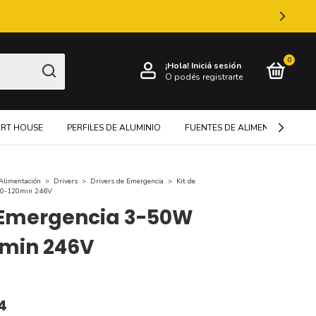
0
¡Hola!
Iniciá sesión
O podés registrarte
RT HOUSE
PERFILES DE ALUMINIO
FUENTES DE ALIMENTACIÓN
Alimentación
>
Drivers
>
Drivers de Emergencia
>
Kit de
90-120min 246V
 Emergencia 3-50W
0min 246V
4