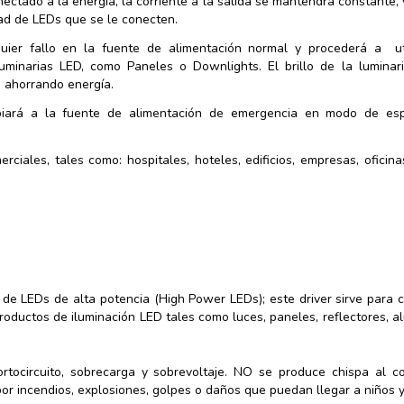
ectado a la energía, la corriente a la salida se mantendrá constante, y
ad de LEDs que se le conecten.
ier fallo en la fuente de alimentación normal y procederá a uti
luminarias LED, como Paneles o Downlights. El brillo de la luminar
, ahorrando energía.
mbiará a la fuente de alimentación de emergencia en modo de esp
rciales, tales como: hospitales, hoteles, edificios, empresas, oficina
 de LEDs de alta potencia (High Power LEDs); este driver sirve para
productos de iluminación LED tales como luces, paneles, reflectores, a
ortocircuito, sobrecarga y sobrevoltaje. NO se produce chispa al c
r incendios, explosiones, golpes o daños que puedan llegar a niños 