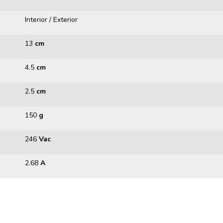
Interior / Exterior
13
cm
4.5
cm
2.5
cm
150
g
246
Vac
2.68
A