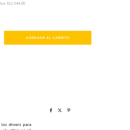
stos
$11.544,00
nvío
CAMBIAR CP
CP:
CALCULAR
 los drivers para