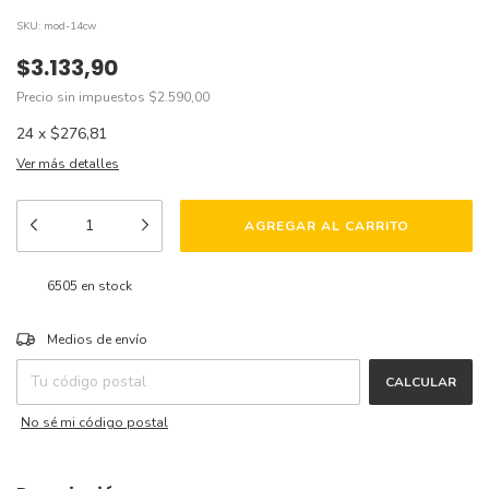
SKU:
mod-14cw
$3.133,90
Precio sin impuestos
$2.590,00
24
x
$276,81
Ver más detalles
6505
en stock
CAMBIAR CP
Entregas para el CP:
Medios de envío
CALCULAR
No sé mi código postal