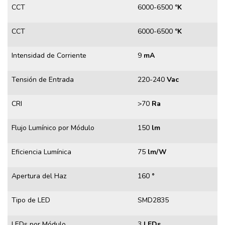
CCT
6000-6500
ºK
CCT
6000-6500
ºK
Intensidad de Corriente
9
mA
Tensión de Entrada
220-240
Vac
CRI
>70
Ra
Flujo Lumínico por Módulo
150
lm
Eficiencia Lumínica
75
lm/W
Apertura del Haz
160
°
Tipo de LED
SMD2835
LEDs por Módulo
3
LEDs