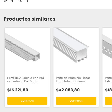
Productos similares
Perfil de Aluminio con Ala
Perfil de Aluminio Linear
Perf
de Embutir 35x15mm
Embutido 35x35mm
Exter
Anodizado, Cover Opal
Anodizado, Cover Opal
50x
Blanco x2m
Blanco x2m
Cove
$15.221,80
$42.083,80
$18