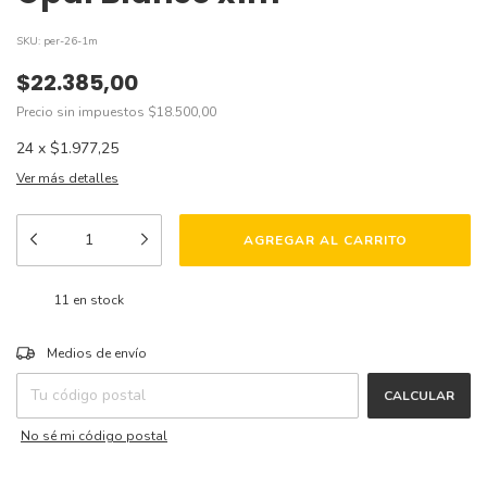
SKU:
per-26-1m
$22.385,00
Precio sin impuestos
$18.500,00
24
x
$1.977,25
Ver más detalles
11
en stock
CAMBIAR CP
Entregas para el CP:
Medios de envío
CALCULAR
No sé mi código postal