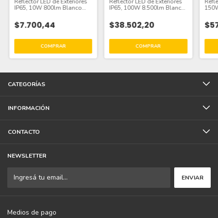
Reflector LED de Exteriores
Reflector LED de Exteriores
Refle
IP65, 10W 800lm Blanco
IP65, 100W 8.500lm Blanco
150W
Cálido, 220-240Vac
Neutro 220-240Vac
Neut
$7.700,44
$38.502,20
$57
CATEGORÍAS
INFORMACIÓN
CONTACTO
NEWSLETTER
Medios de pago