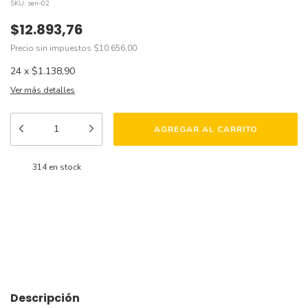
SKU:
sen-02
$12.893,76
Precio sin impuestos
$10.656,00
24
x
$1.138,90
Ver más detalles
314
en stock
Medios de envío
CAMBIAR CP
Entregas para el CP:
CALCULAR
Descripción