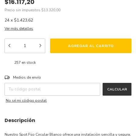
$16.117,20
Precio sin impuestos
$13.320,00
24
x
$1.423,62
Ver más detalles
257
en stock
CAMBIAR CP
Entregas para el CP:
Medios de envío
CALCULAR
No sé mi código postal
Descripción
Nuestro Spot Fijo Circular Blanco ofrece una instalación sencilla y segura,