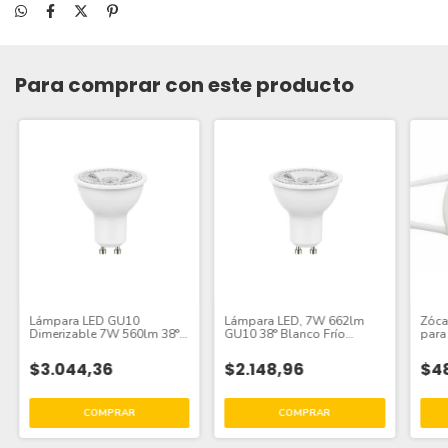
Para comprar con este producto
Lámpara LED GU10
Lámpara LED, 7W 662lm
Zóca
Dimerizable 7W 560lm 38°
GU10 38° Blanco Frío
para
Blanco Cálido 3000K, 220V
6500K, 220V
$3.044,36
$2.148,96
$4