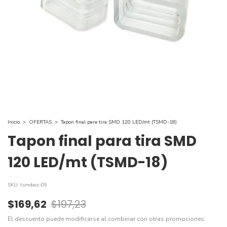
Inicio
>
OFERTAS
>
Tapon final para tira SMD 120 LED/mt (TSMD-18)
Tapon final para tira SMD
120 LED/mt (TSMD-18)
SKU:
tsmdacc-09
$169,62
$197,23
El descuento puede modificarse al combinar con otras promociones.