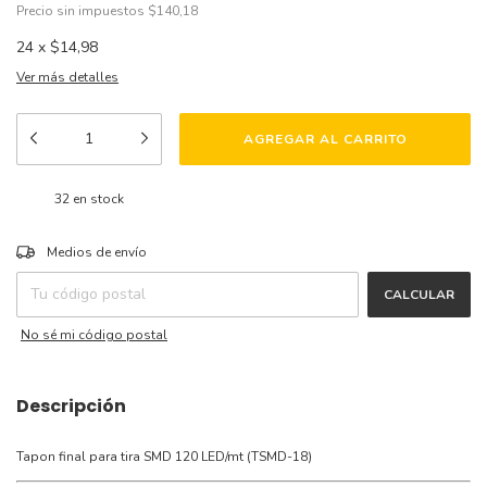
Precio sin impuestos
$140,18
24
x
$14,98
Ver más detalles
32
en stock
CAMBIAR CP
Entregas para el CP:
Medios de envío
CALCULAR
No sé mi código postal
Descripción
Tapon final para tira SMD 120 LED/mt (TSMD-18)