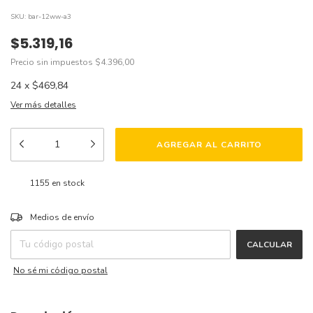
SKU:
bar-12ww-a3
$5.319,16
Precio sin impuestos
$4.396,00
24
x
$469,84
Ver más detalles
1155
en stock
CAMBIAR CP
Entregas para el CP:
Medios de envío
CALCULAR
No sé mi código postal