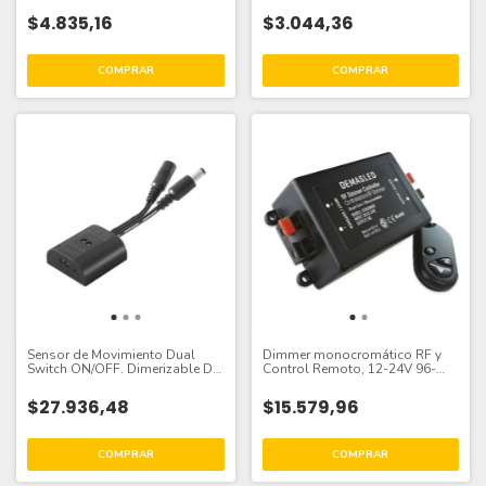
$4.835,16
$3.044,36
Sensor de Movimiento Dual
Dimmer monocromático RF y
Switch ON/OFF. Dimerizable DC
Control Remoto, 12-24V 96-
5-24V, 5A
192W 8A
$27.936,48
$15.579,96