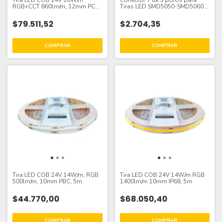
RGB+CCT 860lm/m, 12mm PCB
Tiras LED SMD5050-SMD5060
x5m
RGBW
$79.511,52
$2.704,35
Tira LED COB 24V 14W/m, RGB
Tira LED COB 24V 14W/m RGB
500lm/m, 10mm PBC, 5m
1400lm/m 10mm IP68, 5m
$44.770,00
$68.050,40