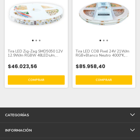
Tira LED Zig-Zag SMD5050 12V
Tira LED COB Pixel 24V 21W/m
12.9W/m RGBW 48LEDs/m,
RGB+Blanco Neutro 4000ºK,
12mm, 5m
10mm PCB IP33 x5m
$46.023,56
$85.958,40
CATEGORÍAS
INFORMACIÓN