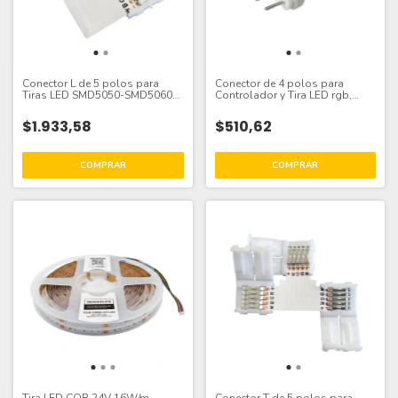
Conector L de 5 polos para
Conector de 4 polos para
Tiras LED SMD5050-SMD5060
Controlador y Tira LED rgb,
RGBW
domo-36
$1.933,58
$510,62
Tira LED COB 24V 16W/m
Conector T de 5 polos para