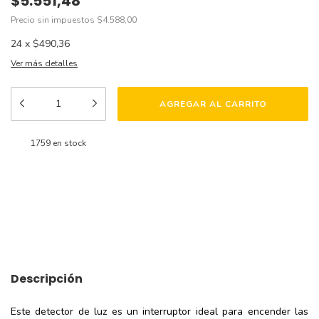
$5.551,48
Precio sin impuestos
$4.588,00
24
x
$490,36
Ver más detalles
1759
en stock
Medios de envío
CAMBIAR CP
Entregas para el CP:
CALCULAR
Descripción
Este detector de luz es un interruptor ideal para encender las